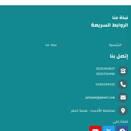
نبذة عنا
الروابط السريعة
الرئيسية
نبذة عنا
إتصل بنا
0135392827
0135733442
0561099321
jafrjam@gmail.com
محافظة الأحساء - مدينة الجفر
تجدنا على