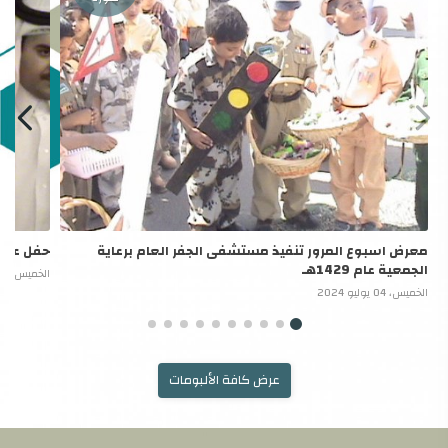
معرض اسبوع المرور تنفيذ مستشفى الجفر العام برعاية
حفل عيد الف
الجمعية عام 1429هـ
الخميس، 04 يوليو 2024
الخميس، 04 يوليو 2024
عرض كافة الألبومات