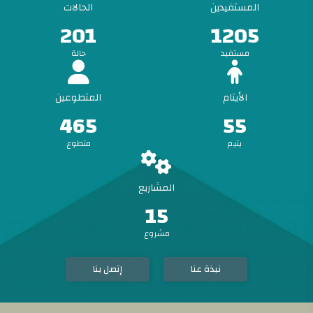
المستفيدين
الحالات
201
1205
مستفيد
حالة
الأيتام
المتطوعين
465
55
يتيم
متطوع
المشاريع
15
مشروع
نبذة عنا
إتصل بنا