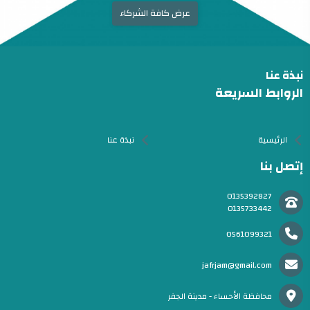
عرض كافة الشركاء
نبذة عنا
الروابط السريعة
الرئيسية
نبذة عنا
إتصل بنا
0135392827
0135733442
0561099321
jafrjam@gmail.com
محافظة الأحساء - مدينة الجفر