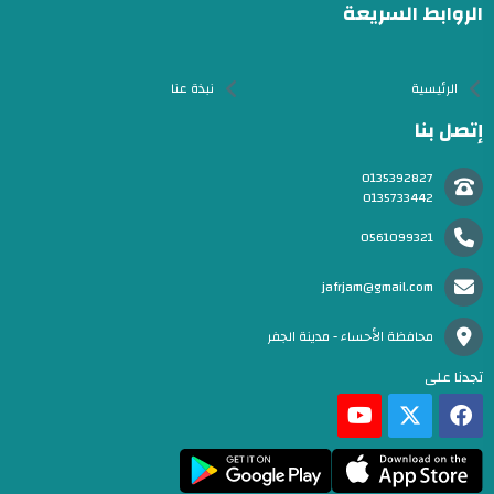
الروابط السريعة
الرئيسية
نبذة عنا
إتصل بنا
0135392827
0135733442
0561099321
jafrjam@gmail.com
محافظة الأحساء - مدينة الجفر
تجدنا على