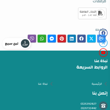
مرفقات
اللجان العاملة
pdf - 1.47 MB
مشاركة
تبرع سريع
نبذة عنا
الروابط السريعة
الرئيسية
نبذة عنا
إتصل بنا
0135392827
0135733442