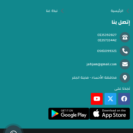
الرئيسية
نبذة عنا
إتصل بنا
0135392827
0135733442
0561099321
jafrjam@gmail.com
محافظة الأحساء - مدينة الجفر
تجدنا على