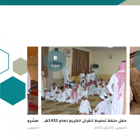
8
صورة
حفل حلقة تحفيظ القران الكريم لعام 1433هـ
مشروع افطار صائم لعام 32
الخميس، 05 يناير 2023
الخميس، 05 يناير 2023