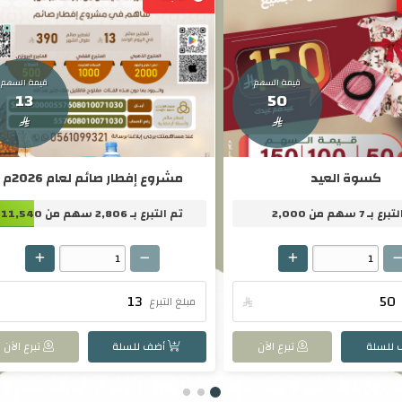
قيمة السهم
قيمة السهم
13
50


كسوة العيد
مشروع إفطار صائم لعام 2026م
لتبرع بـ
7
سهم من
2,000
تم التبرع بـ
2,806
سهم من
11,540

مبلغ التبرع
للسلة
تبرع الآن
أضف للسلة
تبرع الآن