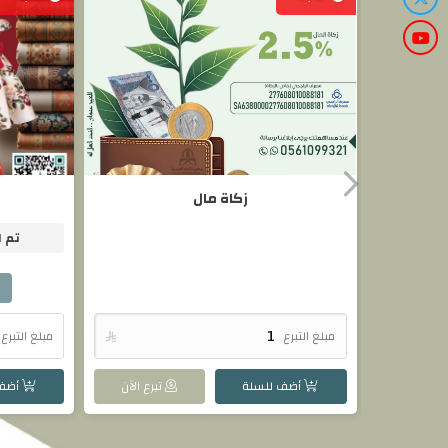
زكاة مال
تم ا
مبلغ التبرع

مبلغ التبرع
أضف للسلة
تبرع الآن
أضف 