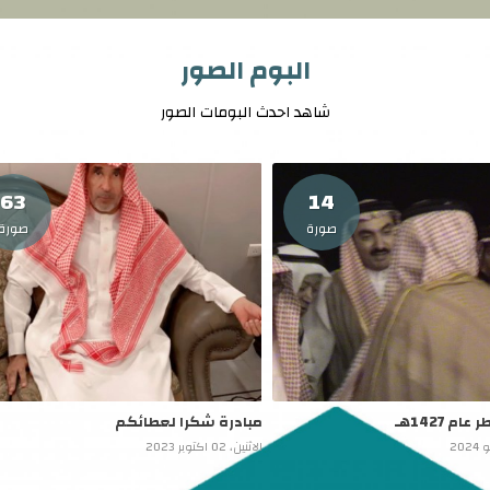
البوم الصور
شاهد احدث البومات الصور
63
14
صورة
صورة
م 1427هـ
مبادرة شكرا لعطائكم
الاثنين، 02 اكتوبر 2023