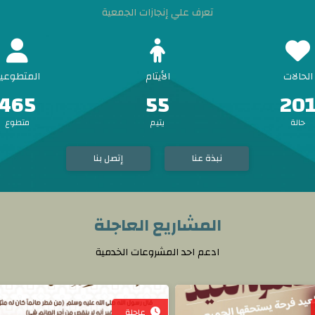
تعرف علي إنجازات الجمعية
الحالات
الأيتام
المتطوعي
465
55
20
حالة
يتيم
متطوع
نبذة عنا
إتصل بنا
المشاريع العاجلة
ادعم احد المشروعات الخدمية
عاجلة