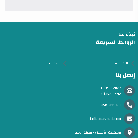
نبذة عنا
الروابط السريعة
الرئيسية
نبذة عنا
إتصل بنا
0135392827
0135733442
0561099321
jafrjam@gmail.com
محافظة الأحساء - مدينة الجفر