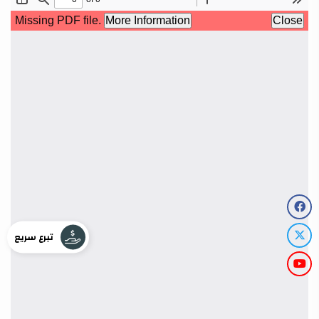
تبرع سريع