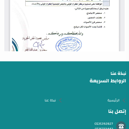
نبذة عنا
الروابط السريعة
الرئيسية
نبذة عنا
إتصل بنا
0135392827
0135733442