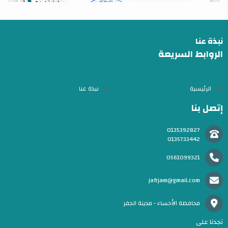
نبذة عنا
الروابط السريعة
الرئيسية
نبذة عنا
إتصل بنا
0135392827
0135733442
0561099321
jafrjam@gmail.com
محافظة الأحساء - مدينة الجفر
تجدنا على