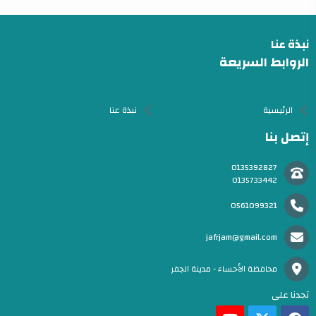
نبذة عنا
الروابط السريعة
الرئيسية
نبذة عنا
إتصل بنا
0135392827
0135733442
0561099321
jafrjam@gmail.com
محافظة الأحساء - مدينة الجفر
تجدنا على