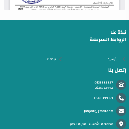
نبذة عنا
الروابط السريعة
الرئيسية
نبذة عنا
إتصل بنا
0135392827
0135733442
0561099321
jafrjam@gmail.com
محافظة الأحساء - مدينة الجفر