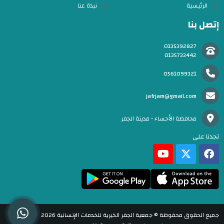
الرئيسية
نبذة عنا
إتصل بنا
0135392827
0135733442
0561099321
jafrjam@gmail.com
محافظة الأحساء - مدينة الجفر
تجدنا على
جميع الحقوق محفوظة © جمعية الجفر الخيرية للخدمات الإنسانية 2026