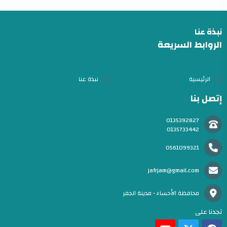
نبذة عنا
الروابط السريعة
الرئيسية
نبذة عنا
إتصل بنا
0135392827
0135733442
0561099321
jafrjam@gmail.com
محافظة الأحساء - مدينة الجفر
تجدنا على